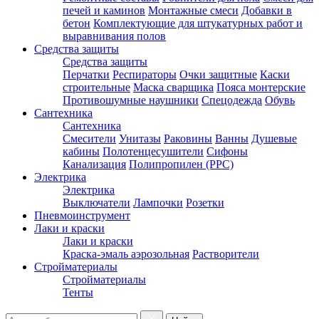
печей и каминов
Монтажные смеси
Добавки в
бетон
Комплектующие для штукатурных работ и
выравнивания полов
Средства защиты
Средства защиты
Перчатки
Респираторы
Очки защитные
Каски
строительные
Маска сварщика
Пояса монтерские
Противошумные наушники
Спецодежда
Обувь
Сантехника
Сантехника
Смесители
Унитазы
Раковины
Ванны
Душевые
кабины
Полотенцесушители
Сифоны
Канализация
Полипропилен (PPC)
Электрика
Электрика
Выключатели
Лампочки
Розетки
Пневмоинструмент
Лаки и краски
Лаки и краски
Краска-эмаль аэрозольная
Растворители
Стройматериалы
Стройматериалы
Тенты