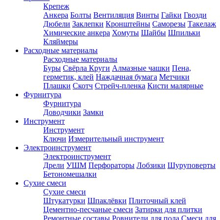
Крепеж
Анкера
Болты
Вентиляция
Винты
Гайки
Гвозди
Дюбели
Заклепки
Кронштейны
Саморезы
Такелаж
Химические анкера
Хомуты
Шайбы
Шпильки
Кляймеры
Расходные материалы
Расходные материалы
Буры
Свёрла
Круги
Алмазные чашки
Пена,
герметик, клей
Наждачная бумага
Метчики
Плашки
Скотч
Стрейч-пленка
Кисти малярные
Фурнитура
Фурнитура
Доводчики
Замки
Инструмент
Инструмент
Ключи
Измерительный инструмент
Электроинструмент
Электроинструмент
Дрели
УШМ
Перфораторы
Лобзики
Шуруповерты
Бетономешалки
Сухие смеси
Сухие смеси
Штукатурки
Шпаклёвки
Плиточный клей
Цементно-песчаные смеси
Затирки для плитки
Ремонтные составы
Ровнители для пола
Смеси для