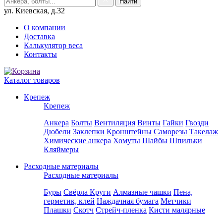
ул. Киевская, д.32
О компании
Доставка
Калькулятор веса
Контакты
Каталог товаров
Крепеж
Крепеж
Анкера
Болты
Вентиляция
Винты
Гайки
Гвозди
Дюбели
Заклепки
Кронштейны
Саморезы
Такелаж
Химические анкера
Хомуты
Шайбы
Шпильки
Кляймеры
Расходные материалы
Расходные материалы
Буры
Свёрла
Круги
Алмазные чашки
Пена,
герметик, клей
Наждачная бумага
Метчики
Плашки
Скотч
Стрейч-пленка
Кисти малярные