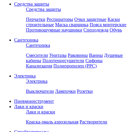
Средства защиты
Средства защиты
Перчатки
Респираторы
Очки защитные
Каски
строительные
Маска сварщика
Пояса монтерские
Противошумные наушники
Спецодежда
Обувь
Сантехника
Сантехника
Смесители
Унитазы
Раковины
Ванны
Душевые
кабины
Полотенцесушители
Сифоны
Канализация
Полипропилен (PPC)
Электрика
Электрика
Выключатели
Лампочки
Розетки
Пневмоинструмент
Лаки и краски
Лаки и краски
Краска-эмаль аэрозольная
Растворители
Стройматериалы