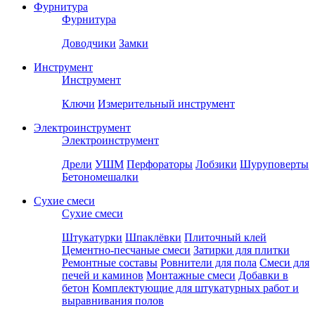
Фурнитура
Фурнитура
Доводчики
Замки
Инструмент
Инструмент
Ключи
Измерительный инструмент
Электроинструмент
Электроинструмент
Дрели
УШМ
Перфораторы
Лобзики
Шуруповерты
Бетономешалки
Сухие смеси
Сухие смеси
Штукатурки
Шпаклёвки
Плиточный клей
Цементно-песчаные смеси
Затирки для плитки
Ремонтные составы
Ровнители для пола
Смеси для
печей и каминов
Монтажные смеси
Добавки в
бетон
Комплектующие для штукатурных работ и
выравнивания полов