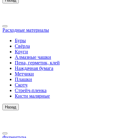
Назад
Расходные материалы
Буры
Свёрла
Круги
Алмазные чашки
Пена, герметик, клей
Наждачная бумага
Метчики
Плашки
Скотч
Стрейч-пленка
Кисти малярные
Назад
Фурнитура