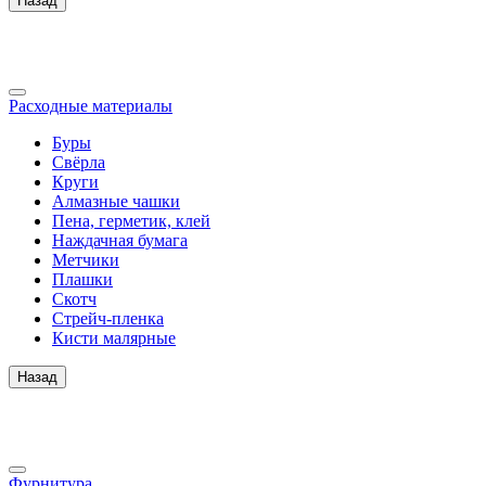
Назад
Расходные материалы
Буры
Свёрла
Круги
Алмазные чашки
Пена, герметик, клей
Наждачная бумага
Метчики
Плашки
Скотч
Стрейч-пленка
Кисти малярные
Назад
Фурнитура