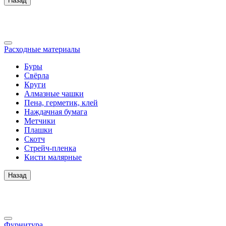
Назад
Расходные материалы
Буры
Свёрла
Круги
Алмазные чашки
Пена, герметик, клей
Наждачная бумага
Метчики
Плашки
Скотч
Стрейч-пленка
Кисти малярные
Назад
Фурнитура