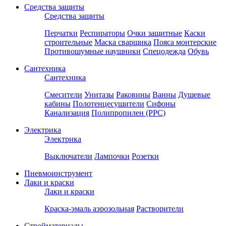
Средства защиты
Средства защиты
Перчатки
Респираторы
Очки защитные
Каски
строительные
Маска сварщика
Пояса монтерские
Противошумные наушники
Спецодежда
Обувь
Сантехника
Сантехника
Смесители
Унитазы
Раковины
Ванны
Душевые
кабины
Полотенцесушители
Сифоны
Канализация
Полипропилен (PPC)
Электрика
Электрика
Выключатели
Лампочки
Розетки
Пневмоинструмент
Лаки и краски
Лаки и краски
Краска-эмаль аэрозольная
Растворители
Стройматериалы