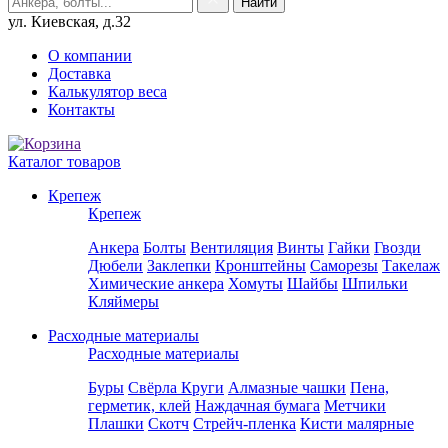
ул. Киевская, д.32
О компании
Доставка
Калькулятор веса
Контакты
Каталог товаров
Крепеж
Крепеж
Анкера
Болты
Вентиляция
Винты
Гайки
Гвозди
Дюбели
Заклепки
Кронштейны
Саморезы
Такелаж
Химические анкера
Хомуты
Шайбы
Шпильки
Кляймеры
Расходные материалы
Расходные материалы
Буры
Свёрла
Круги
Алмазные чашки
Пена,
герметик, клей
Наждачная бумага
Метчики
Плашки
Скотч
Стрейч-пленка
Кисти малярные