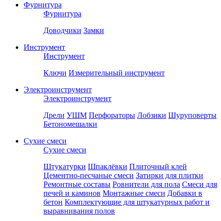
Фурнитура
Фурнитура
Доводчики
Замки
Инструмент
Инструмент
Ключи
Измерительный инструмент
Электроинструмент
Электроинструмент
Дрели
УШМ
Перфораторы
Лобзики
Шуруповерты
Бетономешалки
Сухие смеси
Сухие смеси
Штукатурки
Шпаклёвки
Плиточный клей
Цементно-песчаные смеси
Затирки для плитки
Ремонтные составы
Ровнители для пола
Смеси для
печей и каминов
Монтажные смеси
Добавки в
бетон
Комплектующие для штукатурных работ и
выравнивания полов