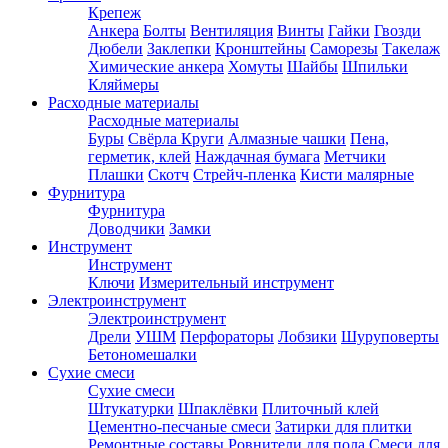
Крепеж
Анкера
Болты
Вентиляция
Винты
Гайки
Гвозди
Дюбели
Заклепки
Кронштейны
Саморезы
Такелаж
Химические анкера
Хомуты
Шайбы
Шпильки
Кляймеры
Расходные материалы
Расходные материалы
Буры
Свёрла
Круги
Алмазные чашки
Пена,
герметик, клей
Наждачная бумага
Метчики
Плашки
Скотч
Стрейч-пленка
Кисти малярные
Фурнитура
Фурнитура
Доводчики
Замки
Инструмент
Инструмент
Ключи
Измерительный инструмент
Электроинструмент
Электроинструмент
Дрели
УШМ
Перфораторы
Лобзики
Шуруповерты
Бетономешалки
Сухие смеси
Сухие смеси
Штукатурки
Шпаклёвки
Плиточный клей
Цементно-песчаные смеси
Затирки для плитки
Ремонтные составы
Ровнители для пола
Смеси для