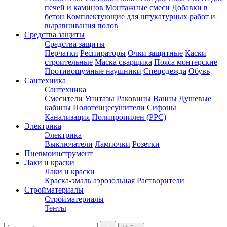
печей и каминов
Монтажные смеси
Добавки в
бетон
Комплектующие для штукатурных работ и
выравнивания полов
Средства защиты
Средства защиты
Перчатки
Респираторы
Очки защитные
Каски
строительные
Маска сварщика
Пояса монтерские
Противошумные наушники
Спецодежда
Обувь
Сантехника
Сантехника
Смесители
Унитазы
Раковины
Ванны
Душевые
кабины
Полотенцесушители
Сифоны
Канализация
Полипропилен (PPC)
Электрика
Электрика
Выключатели
Лампочки
Розетки
Пневмоинструмент
Лаки и краски
Лаки и краски
Краска-эмаль аэрозольная
Растворители
Стройматериалы
Стройматериалы
Тенты