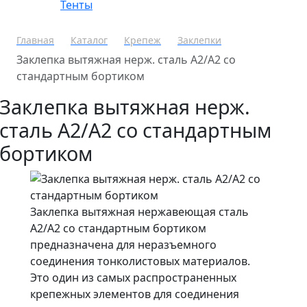
Тенты
Главная
Каталог
Крепеж
Заклепки
Заклепка вытяжная нерж. сталь А2/А2 со
стандартным бортиком
Заклепка вытяжная нерж.
сталь А2/А2 со стандартным
бортиком
Заклепка вытяжная нержавеющая сталь
А2/А2 со стандартным бортиком
предназначена для неразъемного
соединения тонколистовых материалов.
Это один из самых распространенных
крепежных элементов для соединения