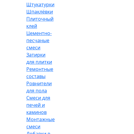
Штукатурки
Шпаклёвки
Плиточный
клей
Цементно-
песчаные
смеси
Затирки
для плитки
Ремонтные
составы
Ровнители
для пола
Смеси для
печей и
каминов
Монтажные
смеси
Добавки в