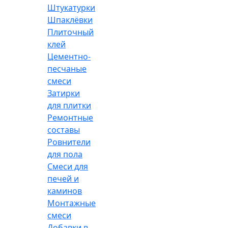
Штукатурки
Шпаклёвки
Плиточный
клей
Цементно-
песчаные
смеси
Затирки
для плитки
Ремонтные
составы
Ровнители
для пола
Смеси для
печей и
каминов
Монтажные
смеси
Добавки в