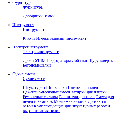
Фурнитура
Фурнитура
Доводчики
Замки
Инструмент
Инструмент
Ключи
Измерительный инструмент
Электроинструмент
Электроинструмент
Дрели
УШМ
Перфораторы
Лобзики
Шуруповерты
Бетономешалки
Сухие смеси
Сухие смеси
Штукатурки
Шпаклёвки
Плиточный клей
Цементно-песчаные смеси
Затирки для плитки
Ремонтные составы
Ровнители для пола
Смеси для
печей и каминов
Монтажные смеси
Добавки в
бетон
Комплектующие для штукатурных работ и
выравнивания полов