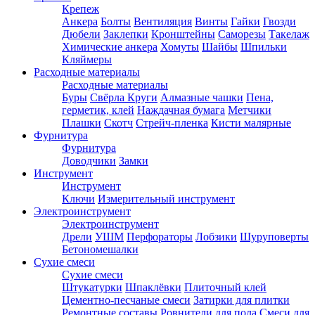
Крепеж
Анкера
Болты
Вентиляция
Винты
Гайки
Гвозди
Дюбели
Заклепки
Кронштейны
Саморезы
Такелаж
Химические анкера
Хомуты
Шайбы
Шпильки
Кляймеры
Расходные материалы
Расходные материалы
Буры
Свёрла
Круги
Алмазные чашки
Пена,
герметик, клей
Наждачная бумага
Метчики
Плашки
Скотч
Стрейч-пленка
Кисти малярные
Фурнитура
Фурнитура
Доводчики
Замки
Инструмент
Инструмент
Ключи
Измерительный инструмент
Электроинструмент
Электроинструмент
Дрели
УШМ
Перфораторы
Лобзики
Шуруповерты
Бетономешалки
Сухие смеси
Сухие смеси
Штукатурки
Шпаклёвки
Плиточный клей
Цементно-песчаные смеси
Затирки для плитки
Ремонтные составы
Ровнители для пола
Смеси для