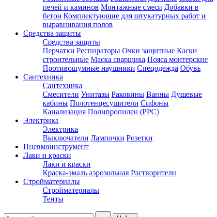
печей и каминов
Монтажные смеси
Добавки в
бетон
Комплектующие для штукатурных работ и
выравнивания полов
Средства защиты
Средства защиты
Перчатки
Респираторы
Очки защитные
Каски
строительные
Маска сварщика
Пояса монтерские
Противошумные наушники
Спецодежда
Обувь
Сантехника
Сантехника
Смесители
Унитазы
Раковины
Ванны
Душевые
кабины
Полотенцесушители
Сифоны
Канализация
Полипропилен (PPC)
Электрика
Электрика
Выключатели
Лампочки
Розетки
Пневмоинструмент
Лаки и краски
Лаки и краски
Краска-эмаль аэрозольная
Растворители
Стройматериалы
Стройматериалы
Тенты