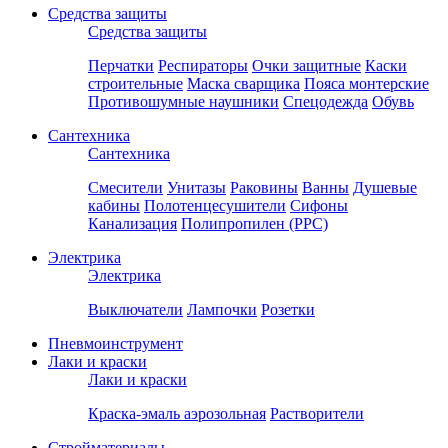
Средства защиты
Средства защиты
Перчатки
Респираторы
Очки защитные
Каски
строительные
Маска сварщика
Пояса монтерские
Противошумные наушники
Спецодежда
Обувь
Сантехника
Сантехника
Смесители
Унитазы
Раковины
Ванны
Душевые
кабины
Полотенцесушители
Сифоны
Канализация
Полипропилен (PPC)
Электрика
Электрика
Выключатели
Лампочки
Розетки
Пневмоинструмент
Лаки и краски
Лаки и краски
Краска-эмаль аэрозольная
Растворители
Стройматериалы