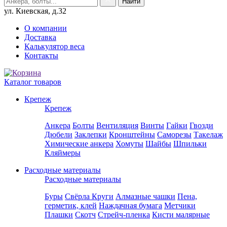
ул. Киевская, д.32
О компании
Доставка
Калькулятор веса
Контакты
Каталог товаров
Крепеж
Крепеж
Анкера
Болты
Вентиляция
Винты
Гайки
Гвозди
Дюбели
Заклепки
Кронштейны
Саморезы
Такелаж
Химические анкера
Хомуты
Шайбы
Шпильки
Кляймеры
Расходные материалы
Расходные материалы
Буры
Свёрла
Круги
Алмазные чашки
Пена,
герметик, клей
Наждачная бумага
Метчики
Плашки
Скотч
Стрейч-пленка
Кисти малярные