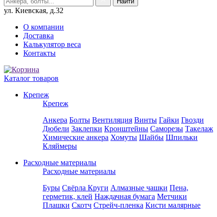
ул. Киевская, д.32
О компании
Доставка
Калькулятор веса
Контакты
Каталог товаров
Крепеж
Крепеж
Анкера
Болты
Вентиляция
Винты
Гайки
Гвозди
Дюбели
Заклепки
Кронштейны
Саморезы
Такелаж
Химические анкера
Хомуты
Шайбы
Шпильки
Кляймеры
Расходные материалы
Расходные материалы
Буры
Свёрла
Круги
Алмазные чашки
Пена,
герметик, клей
Наждачная бумага
Метчики
Плашки
Скотч
Стрейч-пленка
Кисти малярные