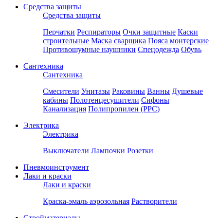
Средства защиты
Средства защиты
Перчатки
Респираторы
Очки защитные
Каски
строительные
Маска сварщика
Пояса монтерские
Противошумные наушники
Спецодежда
Обувь
Сантехника
Сантехника
Смесители
Унитазы
Раковины
Ванны
Душевые
кабины
Полотенцесушители
Сифоны
Канализация
Полипропилен (PPC)
Электрика
Электрика
Выключатели
Лампочки
Розетки
Пневмоинструмент
Лаки и краски
Лаки и краски
Краска-эмаль аэрозольная
Растворители
Стройматериалы