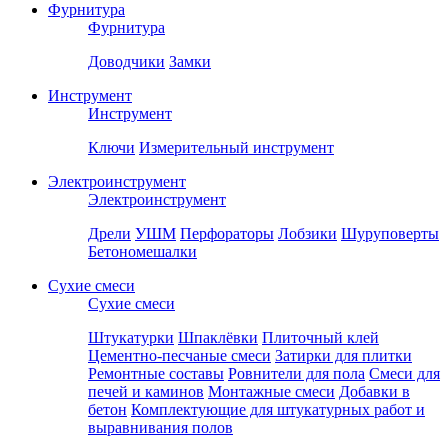
Фурнитура
Фурнитура
Доводчики
Замки
Инструмент
Инструмент
Ключи
Измерительный инструмент
Электроинструмент
Электроинструмент
Дрели
УШМ
Перфораторы
Лобзики
Шуруповерты
Бетономешалки
Сухие смеси
Сухие смеси
Штукатурки
Шпаклёвки
Плиточный клей
Цементно-песчаные смеси
Затирки для плитки
Ремонтные составы
Ровнители для пола
Смеси для
печей и каминов
Монтажные смеси
Добавки в
бетон
Комплектующие для штукатурных работ и
выравнивания полов