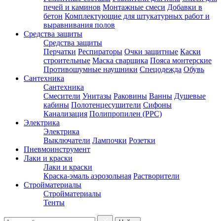
печей и каминов
Монтажные смеси
Добавки в
бетон
Комплектующие для штукатурных работ и
выравнивания полов
Средства защиты
Средства защиты
Перчатки
Респираторы
Очки защитные
Каски
строительные
Маска сварщика
Пояса монтерские
Противошумные наушники
Спецодежда
Обувь
Сантехника
Сантехника
Смесители
Унитазы
Раковины
Ванны
Душевые
кабины
Полотенцесушители
Сифоны
Канализация
Полипропилен (PPC)
Электрика
Электрика
Выключатели
Лампочки
Розетки
Пневмоинструмент
Лаки и краски
Лаки и краски
Краска-эмаль аэрозольная
Растворители
Стройматериалы
Стройматериалы
Тенты