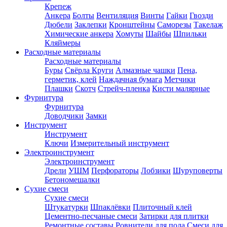
Крепеж
Анкера
Болты
Вентиляция
Винты
Гайки
Гвозди
Дюбели
Заклепки
Кронштейны
Саморезы
Такелаж
Химические анкера
Хомуты
Шайбы
Шпильки
Кляймеры
Расходные материалы
Расходные материалы
Буры
Свёрла
Круги
Алмазные чашки
Пена,
герметик, клей
Наждачная бумага
Метчики
Плашки
Скотч
Стрейч-пленка
Кисти малярные
Фурнитура
Фурнитура
Доводчики
Замки
Инструмент
Инструмент
Ключи
Измерительный инструмент
Электроинструмент
Электроинструмент
Дрели
УШМ
Перфораторы
Лобзики
Шуруповерты
Бетономешалки
Сухие смеси
Сухие смеси
Штукатурки
Шпаклёвки
Плиточный клей
Цементно-песчаные смеси
Затирки для плитки
Ремонтные составы
Ровнители для пола
Смеси для