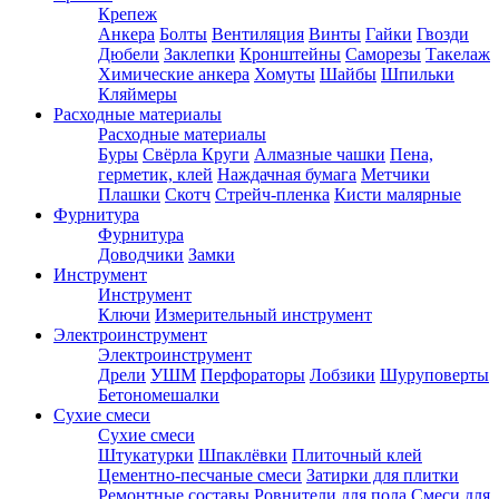
Крепеж
Анкера
Болты
Вентиляция
Винты
Гайки
Гвозди
Дюбели
Заклепки
Кронштейны
Саморезы
Такелаж
Химические анкера
Хомуты
Шайбы
Шпильки
Кляймеры
Расходные материалы
Расходные материалы
Буры
Свёрла
Круги
Алмазные чашки
Пена,
герметик, клей
Наждачная бумага
Метчики
Плашки
Скотч
Стрейч-пленка
Кисти малярные
Фурнитура
Фурнитура
Доводчики
Замки
Инструмент
Инструмент
Ключи
Измерительный инструмент
Электроинструмент
Электроинструмент
Дрели
УШМ
Перфораторы
Лобзики
Шуруповерты
Бетономешалки
Сухие смеси
Сухие смеси
Штукатурки
Шпаклёвки
Плиточный клей
Цементно-песчаные смеси
Затирки для плитки
Ремонтные составы
Ровнители для пола
Смеси для