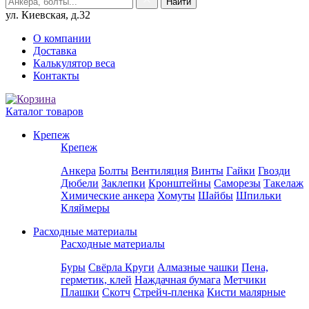
ул. Киевская, д.32
О компании
Доставка
Калькулятор веса
Контакты
Каталог товаров
Крепеж
Крепеж
Анкера
Болты
Вентиляция
Винты
Гайки
Гвозди
Дюбели
Заклепки
Кронштейны
Саморезы
Такелаж
Химические анкера
Хомуты
Шайбы
Шпильки
Кляймеры
Расходные материалы
Расходные материалы
Буры
Свёрла
Круги
Алмазные чашки
Пена,
герметик, клей
Наждачная бумага
Метчики
Плашки
Скотч
Стрейч-пленка
Кисти малярные