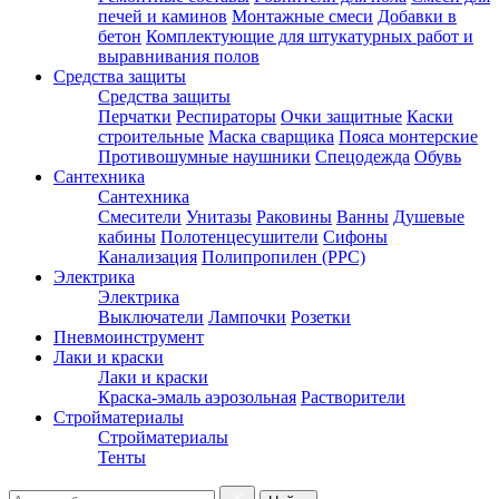
печей и каминов
Монтажные смеси
Добавки в
бетон
Комплектующие для штукатурных работ и
выравнивания полов
Средства защиты
Средства защиты
Перчатки
Респираторы
Очки защитные
Каски
строительные
Маска сварщика
Пояса монтерские
Противошумные наушники
Спецодежда
Обувь
Сантехника
Сантехника
Смесители
Унитазы
Раковины
Ванны
Душевые
кабины
Полотенцесушители
Сифоны
Канализация
Полипропилен (PPC)
Электрика
Электрика
Выключатели
Лампочки
Розетки
Пневмоинструмент
Лаки и краски
Лаки и краски
Краска-эмаль аэрозольная
Растворители
Стройматериалы
Стройматериалы
Тенты