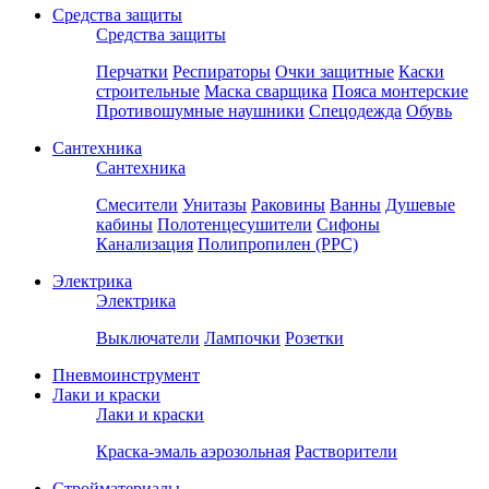
Средства защиты
Средства защиты
Перчатки
Респираторы
Очки защитные
Каски
строительные
Маска сварщика
Пояса монтерские
Противошумные наушники
Спецодежда
Обувь
Сантехника
Сантехника
Смесители
Унитазы
Раковины
Ванны
Душевые
кабины
Полотенцесушители
Сифоны
Канализация
Полипропилен (PPC)
Электрика
Электрика
Выключатели
Лампочки
Розетки
Пневмоинструмент
Лаки и краски
Лаки и краски
Краска-эмаль аэрозольная
Растворители
Стройматериалы