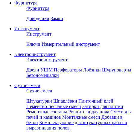
Фурнитура
Фурнитура
Доводчики
Замки
Инструмент
Инструмент
Ключи
Измерительный инструмент
Электроинструмент
Электроинструмент
Дрели
УШМ
Перфораторы
Лобзики
Шуруповерты
Бетономешалки
Сухие смеси
Сухие смеси
Штукатурки
Шпаклёвки
Плиточный клей
Цементно-песчаные смеси
Затирки для плитки
Ремонтные составы
Ровнители для пола
Смеси для
печей и каминов
Монтажные смеси
Добавки в
бетон
Комплектующие для штукатурных работ и
выравнивания полов