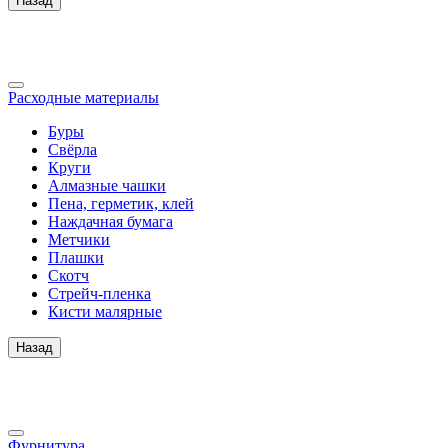
Назад
Расходные материалы
Буры
Свёрла
Круги
Алмазные чашки
Пена, герметик, клей
Наждачная бумага
Метчики
Плашки
Скотч
Стрейч-пленка
Кисти малярные
Назад
Фурнитура