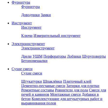
Фурнитура
Фурнитура
Доводчики
Замки
Инструмент
Инструмент
Ключи
Измерительный инструмент
Электроинструмент
Электроинструмент
Дрели
УШМ
Перфораторы
Лобзики
Шуруповерты
Бетономешалки
Сухие смеси
Сухие смеси
Штукатурки
Шпаклёвки
Плиточный клей
Цементно-песчаные смеси
Затирки для плитки
Ремонтные составы
Ровнители для пола
Смеси для
печей и каминов
Монтажные смеси
Добавки в
бетон
Комплектующие для штукатурных работ и
выравнивания полов