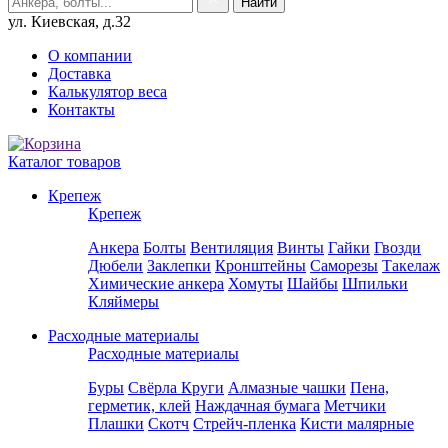
ул. Киевская, д.32
О компании
Доставка
Калькулятор веса
Контакты
Каталог товаров
Крепеж
Крепеж
Анкера
Болты
Вентиляция
Винты
Гайки
Гвозди
Дюбели
Заклепки
Кронштейны
Саморезы
Такелаж
Химические анкера
Хомуты
Шайбы
Шпильки
Кляймеры
Расходные материалы
Расходные материалы
Буры
Свёрла
Круги
Алмазные чашки
Пена,
герметик, клей
Наждачная бумага
Метчики
Плашки
Скотч
Стрейч-пленка
Кисти малярные