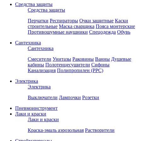
Средства защиты
Средства защиты
Перчатки
Респираторы
Очки защитные
Каски
строительные
Маска сварщика
Пояса монтерские
Противошумные наушники
Спецодежда
Обувь
Сантехника
Сантехника
Смесители
Унитазы
Раковины
Ванны
Душевые
кабины
Полотенцесушители
Сифоны
Канализация
Полипропилен (PPC)
Электрика
Электрика
Выключатели
Лампочки
Розетки
Пневмоинструмент
Лаки и краски
Лаки и краски
Краска-эмаль аэрозольная
Растворители
Стройматериалы