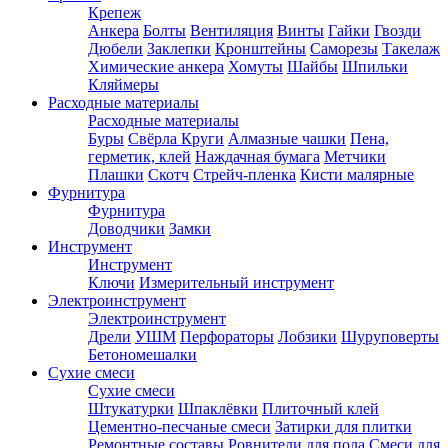
Крепеж
Анкера
Болты
Вентиляция
Винты
Гайки
Гвозди
Дюбели
Заклепки
Кронштейны
Саморезы
Такелаж
Химические анкера
Хомуты
Шайбы
Шпильки
Кляймеры
Расходные материалы
Расходные материалы
Буры
Свёрла
Круги
Алмазные чашки
Пена,
герметик, клей
Наждачная бумага
Метчики
Плашки
Скотч
Стрейч-пленка
Кисти малярные
Фурнитура
Фурнитура
Доводчики
Замки
Инструмент
Инструмент
Ключи
Измерительный инструмент
Электроинструмент
Электроинструмент
Дрели
УШМ
Перфораторы
Лобзики
Шуруповерты
Бетономешалки
Сухие смеси
Сухие смеси
Штукатурки
Шпаклёвки
Плиточный клей
Цементно-песчаные смеси
Затирки для плитки
Ремонтные составы
Ровнители для пола
Смеси для