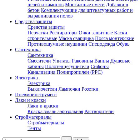
печей и каминов
Монтажные смеси
Добавки в
бетон
Комплектующие для штукатурных работ и
выравнивания полов
Средства защиты
Средства защиты
Перчатки
Респираторы
Очки защитные
Каски
строительные
Маска сварщика
Пояса монтерские
Противошумные наушники
Спецодежда
Обувь
Сантехника
Сантехника
Смесители
Унитазы
Раковины
Ванны
Душевые
кабины
Полотенцесушители
Сифоны
Канализация
Полипропилен (PPC)
Электрика
Электрика
Выключатели
Лампочки
Розетки
Пневмоинструмент
Лаки и краски
Лаки и краски
Краска-эмаль аэрозольная
Растворители
Стройматериалы
Стройматериалы
Тенты