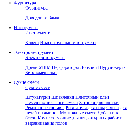
Фурнитура
Фурнитура
Доводчики
Замки
Инструмент
Инструмент
Ключи
Измерительный инструмент
Электроинструмент
Электроинструмент
Дрели
УШМ
Перфораторы
Лобзики
Шуруповерты
Бетономешалки
Сухие смеси
Сухие смеси
Штукатурки
Шпаклёвки
Плиточный клей
Цементно-песчаные смеси
Затирки для плитки
Ремонтные составы
Ровнители для пола
Смеси для
печей и каминов
Монтажные смеси
Добавки в
бетон
Комплектующие для штукатурных работ и
выравнивания полов