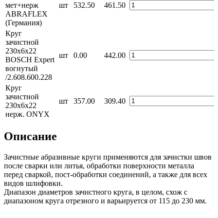
мет+нерж
шт
532.50
461.50
ABRAFLEX
(Германия)
Круг
зачистной
230х6х22
шт
0.00
442.00
BOSCH Expert
вогнутый
/2.608.600.228
Круг
зачистной
шт
357.00
309.40
230х6х22
нерж. ONYX
Описание
Зачистные абразивные круги применяются для зачистки швов
после сварки или литья, обработки поверхности металла
перед сваркой, пост-обработки соединений, а также для всех
видов шлифовки.
Диапазон диаметров зачистного круга, в целом, схож с
диапазоном круга отрезного и варьируется от 115 до 230 мм.