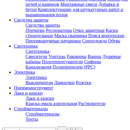
печей и каминов
Монтажные смеси
Добавки в
бетон
Комплектующие для штукатурных работ и
выравнивания полов
Средства защиты
Средства защиты
Перчатки
Респираторы
Очки защитные
Каски
строительные
Маска сварщика
Пояса монтерские
Противошумные наушники
Спецодежда
Обувь
Сантехника
Сантехника
Смесители
Унитазы
Раковины
Ванны
Душевые
кабины
Полотенцесушители
Сифоны
Канализация
Полипропилен (PPC)
Электрика
Электрика
Выключатели
Лампочки
Розетки
Пневмоинструмент
Лаки и краски
Лаки и краски
Краска-эмаль аэрозольная
Растворители
Стройматериалы
Стройматериалы
Тенты