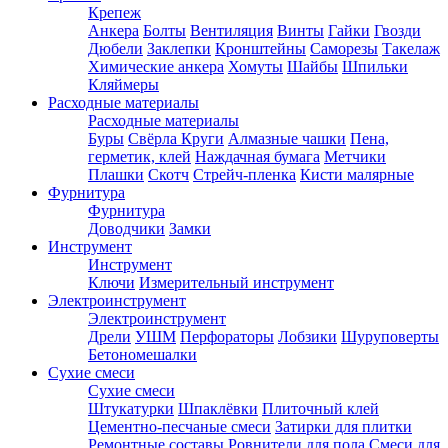
Крепеж
Анкера
Болты
Вентиляция
Винты
Гайки
Гвозди
Дюбели
Заклепки
Кронштейны
Саморезы
Такелаж
Химические анкера
Хомуты
Шайбы
Шпильки
Кляймеры
Расходные материалы
Расходные материалы
Буры
Свёрла
Круги
Алмазные чашки
Пена,
герметик, клей
Наждачная бумага
Метчики
Плашки
Скотч
Стрейч-пленка
Кисти малярные
Фурнитура
Фурнитура
Доводчики
Замки
Инструмент
Инструмент
Ключи
Измерительный инструмент
Электроинструмент
Электроинструмент
Дрели
УШМ
Перфораторы
Лобзики
Шуруповерты
Бетономешалки
Сухие смеси
Сухие смеси
Штукатурки
Шпаклёвки
Плиточный клей
Цементно-песчаные смеси
Затирки для плитки
Ремонтные составы
Ровнители для пола
Смеси для