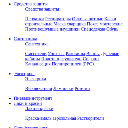
Средства защиты
Средства защиты
Перчатки
Респираторы
Очки защитные
Каски
строительные
Маска сварщика
Пояса монтерские
Противошумные наушники
Спецодежда
Обувь
Сантехника
Сантехника
Смесители
Унитазы
Раковины
Ванны
Душевые
кабины
Полотенцесушители
Сифоны
Канализация
Полипропилен (PPC)
Электрика
Электрика
Выключатели
Лампочки
Розетки
Пневмоинструмент
Лаки и краски
Лаки и краски
Краска-эмаль аэрозольная
Растворители
Стройматериалы