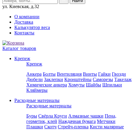
ул. Киевская, д.32
О компании
Доставка
Калькулятор веса
Контакты
Каталог товаров
Крепеж
Крепеж
Анкера
Болты
Вентиляция
Винты
Гайки
Гвозди
Дюбели
Заклепки
Кронштейны
Саморезы
Такелаж
Химические анкера
Хомуты
Шайбы
Шпильки
Кляймеры
Расходные материалы
Расходные материалы
Буры
Свёрла
Круги
Алмазные чашки
Пена,
герметик, клей
Наждачная бумага
Метчики
Плашки
Скотч
Стрейч-пленка
Кисти малярные